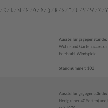
/
K
/
L
/
M
/
N
/
O
/
P
/
Q
/
R
/
S
/
T
/
U
/
V
/
W
/
X
/
Y
Ausstellungsgegenstände:
Wohn- und Gartenaccessoir
Edelstahl-Windspiele
Standnummer:
102
Ausstellungsgegenstände:
Honig (über 40 Sorten) und
seit 1978