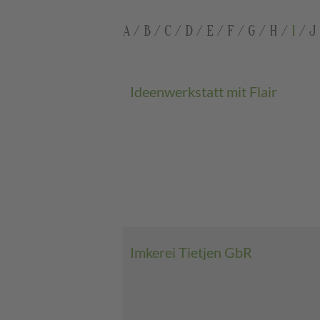
A
/
B
/
C
/
D
/
E
/
F
/
G
/
H
/
I
/
J
Ideenwerkstatt mit Flair
Imkerei Tietjen GbR