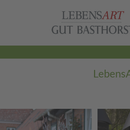
Navigation
überspringen
LebensA