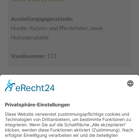
Ausstellungsgegenstände:
Hunde-, Katzen- und Pferdefutter, sowie
Humanprodukte
Standnummer:
171
RBS Elektrotechnik GmbH
Ausstellungsgegenstände:
Photovoltaik
Standnummer:
157