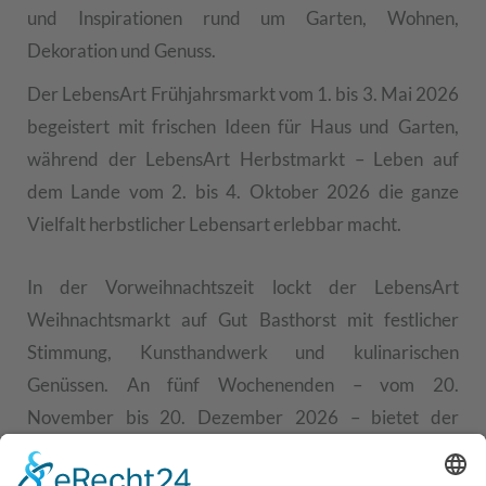
und Inspirationen rund um Garten, Wohnen,
Dekoration und Genuss.
Der LebensArt Frühjahrsmarkt vom 1. bis 3. Mai 2026
begeistert mit frischen Ideen für Haus und Garten,
während der LebensArt Herbstmarkt – Leben auf
dem Lande vom 2. bis 4. Oktober 2026 die ganze
Vielfalt herbstlicher Lebensart erlebbar macht.
In der Vorweihnachtszeit lockt der LebensArt
Weihnachtsmarkt auf Gut Basthorst mit festlicher
Stimmung, Kunsthandwerk und kulinarischen
Genüssen. An fünf Wochenenden – vom 20.
November bis 20. Dezember 2026 – bietet der
Weihnachtsmarkt eine stimmungsvolle Einstimmung
auf die besinnliche Zeit.