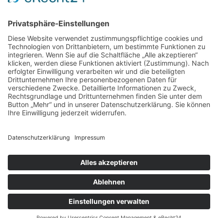
Ob Frühling, Herbst oder Advent: Die LebensArt
Märkte in Basthorst verbinden Einkaufserlebnis,
Inspiration und Genuss in einzigartiger Atmosphäre.
Wir freuen uns auf Ihren Besuch!
Warnhinweis
.
Datenschutz
.
© 2026 HOME & GARDEN EVENT GmbH
Impressum
Folgen Sie uns auf
FACEBOOK
&
INSTAGRAM